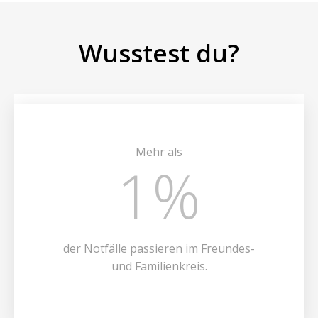
Wusstest du?
Mehr als
1
%
der Notfälle passieren im Freundes-
und Familienkreis.