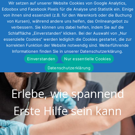
Wir setzen auf unserer Website Cookies von Google Analytics,
Edoobox und Facebook Pixels für die Analyse und Statistik ein. Einige
von ihnen sind essenziell (z.B. für den Warenkorb oder die Buchung
von Kursen), während andere uns helfen, das Onlineangebot zu
verbessern. Sie können uns dabei helfen, indem Sie auf die
Schlaffläche „Einverstanden“ klicken. Bei der Auswahl von „Nur
essenzielle Cookies“ werden lediglich die Cookies gestartet, die zur
korrekten Funktion der Website notwendig sind. Weiterführende
Informationen finden Sie in unserer Datenschutzerklärung.
Einverstanden
Nur essentielle Cookies
Datenschutzerklärung
Erlebe, wie spannend
Erste Hilfe sein kann